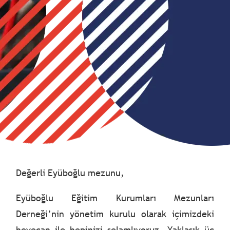
Değerli Eyüboğlu mezunu,
Eyüboğlu Eğitim Kurumları Mezunları
Derneği’nin yönetim kurulu olarak içimizdeki
heyecan ile hepinizi selamlıyoruz. Yaklaşık üç