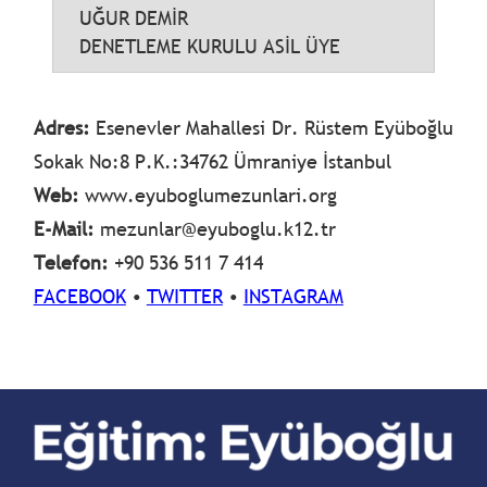
UĞUR DEMİR
DENETLEME KURULU ASİL ÜYE
Adres:
Esenevler Mahallesi Dr. Rüstem Eyüboğlu
Sokak No:8 P.K.:34762 Ümraniye İstanbul
Web:
www.eyuboglumezunlari.org
E-Mail:
mezunlar@eyuboglu.k12.tr
Telefon:
+90 536 511 7 414
FACEBOOK
•
TWITTER
•
INSTAGRAM